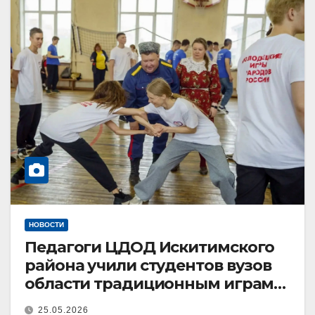
НОВОСТИ
Педагоги ЦДОД Искитимского
района учили студентов вузов
области традиционным играм
народов России
25.05.2026