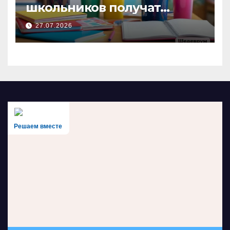
школьников получат
выплаты к учебному году
27.07.2026
Решаем вместе