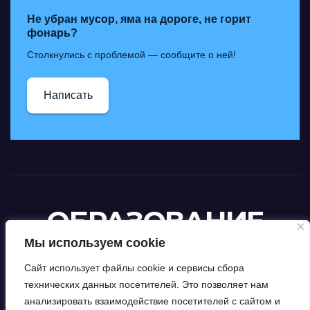
Не убран мусор, яма на дороге, не горит
фонарь?
Столкнулись с проблемой — сообщите о ней!
Написать
ОБРАЗОВАНИЕ
Мы используем cookie
ИСКИТИМСКОГО
Сайт использует файлы cookie и сервисы сбора
РАЙОНА
технических данных посетителей. Это позволяет нам
анализировать взаимодействие посетителей с сайтом и