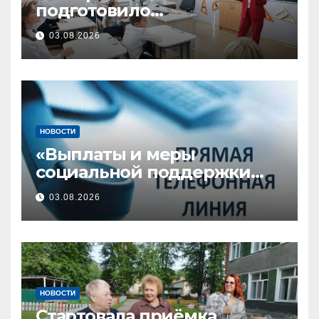
подготовило
рекомендации по
03.08.2026
проведению Дня знаний в
Год единства народов
России
НОВОСТИ
«Выплаты и меры
социальной поддержки
семьям с детьми» — тема
03.08.2026
прямой телефонной линии
НОВОСТИ
Стартовала приёмка