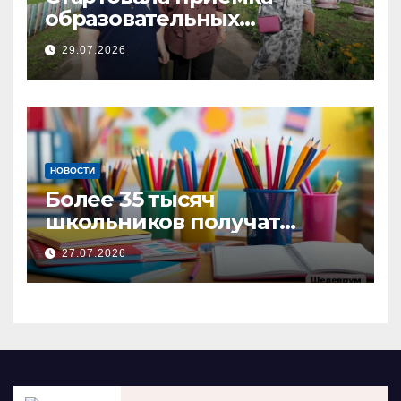
образовательных
учреждений: за два дня
29.07.2026
комиссия проверила
несколько школ и детских
садов.
НОВОСТИ
Более 35 тысяч
школьников получат
выплаты к учебному году
27.07.2026