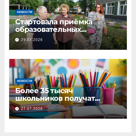
НОВОСТИ
Стартовала приёмка
образовательных
учреждений: за два дня
29.07.2026
комиссия проверила
несколько школ и детских
садов.
НОВОСТИ
Более 35 тысяч
школьников получат
выплаты к учебному году
27.07.2026