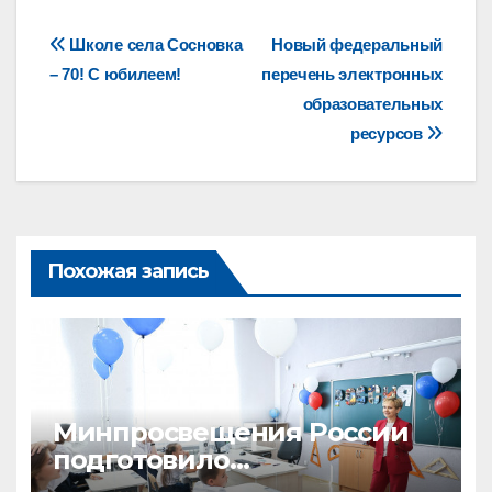
Навигация
Школе села Сосновка
Новый федеральный
– 70! С юбилеем!
перечень электронных
по
образовательных
записям
ресурсов
Похожая запись
Минпросвещения России
подготовило
рекомендации по