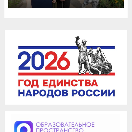
комиссия проверила
несколько школ и детских
садов.